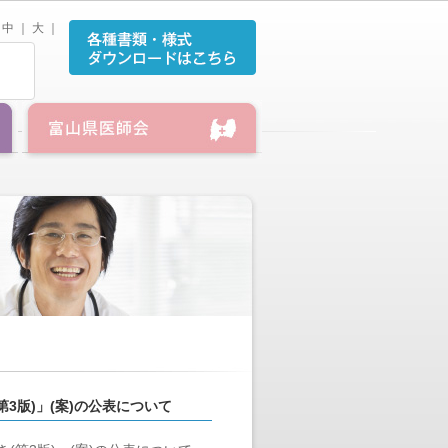
中
｜
大
｜
3版)」(案)の公表について