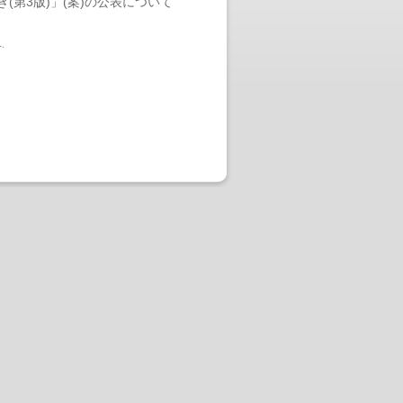
第3版)」(案)の公表について
へ
.