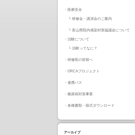
・
医療安全
└
研修会・講演会のご案内
└
富山県院内感染対策協議会について
・
治験について
└
治験ってなに？
・
研修医の皆様へ
・
ORCAプロジェクト
・
連携パス
・
糖尿病対策事業
・
各種書類・様式ダウンロード
アーカイブ