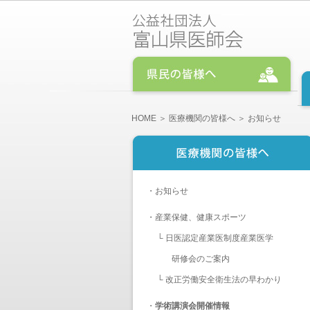
HOME
＞
医療機関の皆様へ
＞ お知らせ
・
お知らせ
・
産業保健、健康スポーツ
└
日医認定産業医制度産業医学
研修会のご案内
└
改正労働安全衛生法の早わかり
・
学術講演会開催情報