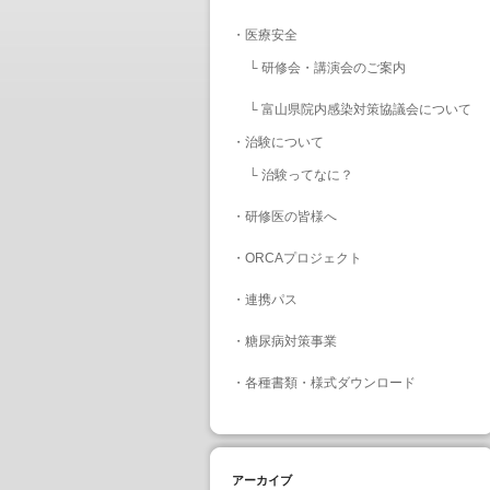
・
医療安全
└
研修会・講演会のご案内
└
富山県院内感染対策協議会について
・
治験について
└
治験ってなに？
・
研修医の皆様へ
・
ORCAプロジェクト
・
連携パス
・
糖尿病対策事業
・
各種書類・様式ダウンロード
アーカイブ