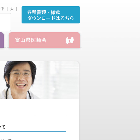
中
｜
大
｜
いて