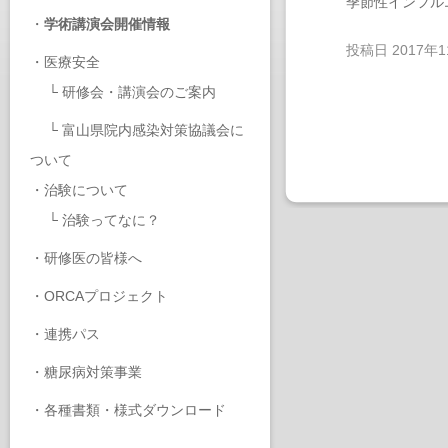
季節性インフル
・
学術講演会開催情報
投稿日
2017年
・
医療安全
└
研修会・講演会のご案内
└
富山県院内感染対策協議会に
ついて
・
治験について
└
治験ってなに？
・
研修医の皆様へ
・
ORCAプロジェクト
・
連携パス
・
糖尿病対策事業
・
各種書類・様式ダウンロード