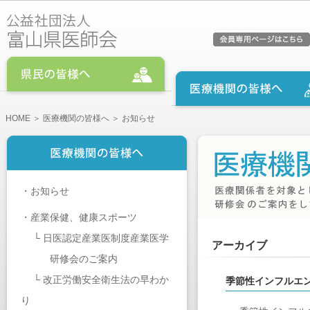
HOME
＞
医療機関の皆様へ
＞ お知らせ
・
お知らせ
・
産業保健、健康スポーツ
└
日医認定産業医制度産業医学
アーカイブ
研修会のご案内
└
改正労働安全衛生法の早わか
季節性インフルエ
り