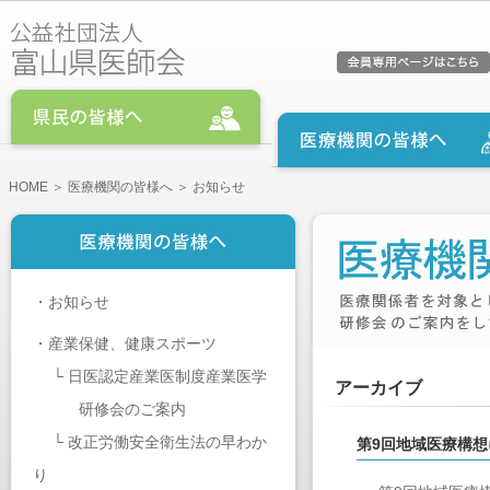
HOME
＞
医療機関の皆様へ
＞ お知らせ
・
お知らせ
・
産業保健、健康スポーツ
└
日医認定産業医制度産業医学
アーカイブ
研修会のご案内
└
改正労働安全衛生法の早わか
第9回地域医療構
り