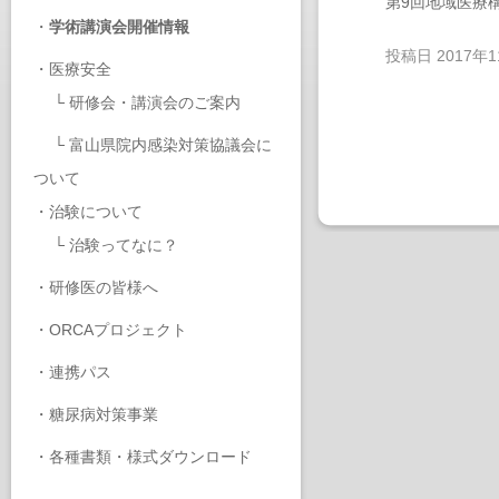
第9回地域医療
・
学術講演会開催情報
投稿日
2017年
・
医療安全
└
研修会・講演会のご案内
└
富山県院内感染対策協議会に
ついて
・
治験について
└
治験ってなに？
・
研修医の皆様へ
・
ORCAプロジェクト
・
連携パス
・
糖尿病対策事業
・
各種書類・様式ダウンロード