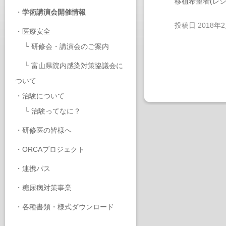
移植希望者(レ
・
学術講演会開催情報
投稿日
2018年
・
医療安全
└
研修会・講演会のご案内
└
富山県院内感染対策協議会に
ついて
・
治験について
└
治験ってなに？
・
研修医の皆様へ
・
ORCAプロジェクト
・
連携パス
・
糖尿病対策事業
・
各種書類・様式ダウンロード