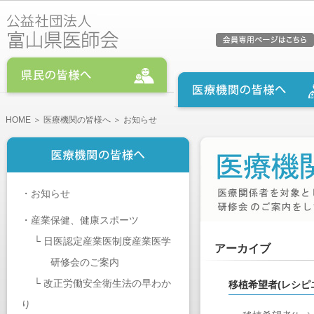
HOME
＞
医療機関の皆様へ
＞ お知らせ
・
お知らせ
・
産業保健、健康スポーツ
└
日医認定産業医制度産業医学
アーカイブ
研修会のご案内
└
改正労働安全衛生法の早わか
移植希望者(レシピ
り