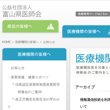
HOME
＞
医療機関の皆様へ
＞ お知らせ
・
お知らせ
・
産業保健、健康スポーツ
└
日医認定産業医制度産業医学
アーカイブ
研修会のご案内
└
改正労働安全衛生法の早わか
情報通信技術を利
り
いて