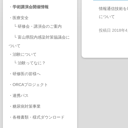
・
学術講演会開催情報
情報通信技術を
について
・
医療安全
└
研修会・講演会のご案内
投稿日
2018年
└
富山県院内感染対策協議会に
ついて
・
治験について
└
治験ってなに？
・
研修医の皆様へ
・
ORCAプロジェクト
・
連携パス
・
糖尿病対策事業
・
各種書類・様式ダウンロード