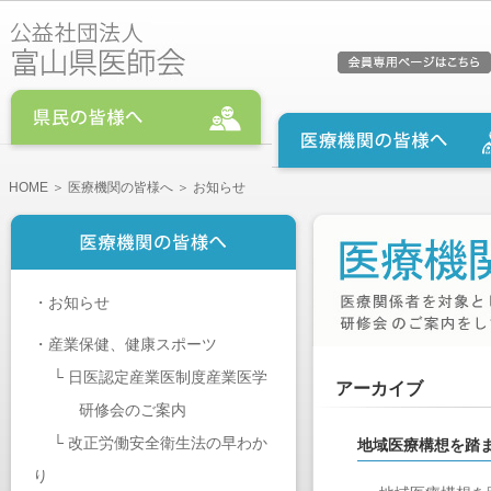
HOME
＞
医療機関の皆様へ
＞ お知らせ
・
お知らせ
・
産業保健、健康スポーツ
└
日医認定産業医制度産業医学
アーカイブ
研修会のご案内
└
改正労働安全衛生法の早わか
地域医療構想を踏
り