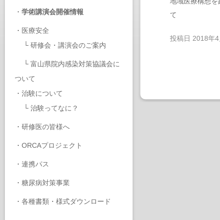
地域医療構想を
・
学術講演会開催情報
て
・
医療安全
投稿日
2018年
└
研修会・講演会のご案内
└
富山県院内感染対策協議会に
ついて
・
治験について
└
治験ってなに？
・
研修医の皆様へ
・
ORCAプロジェクト
・
連携パス
・
糖尿病対策事業
・
各種書類・様式ダウンロード