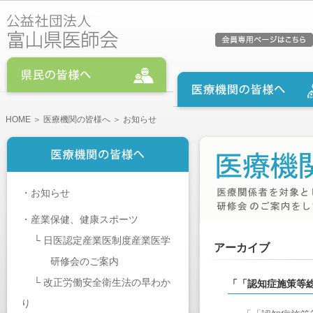
HOME
＞
医療機関の皆様へ
＞ お知らせ
・
お知らせ
・
産業保健、健康スポーツ
└
日医認定産業医制度産業医学
アーカイブ
研修会のご案内
└
改正労働安全衛生法の早わか
「「認知症施策等
り