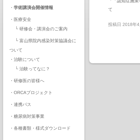
「「認知症施策
・
学術講演会開催情報
て
・
医療安全
投稿日
2018年
└
研修会・講演会のご案内
└
富山県院内感染対策協議会に
ついて
・
治験について
└
治験ってなに？
・
研修医の皆様へ
・
ORCAプロジェクト
・
連携パス
・
糖尿病対策事業
・
各種書類・様式ダウンロード