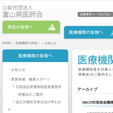
HOME
＞
医療機関の皆様へ
＞ お知らせ
・
お知らせ
・
産業保健、健康スポーツ
└
日医認定産業医制度産業医学
アーカイブ
研修会のご案内
└
改正労働安全衛生法の早わか
NBCR対策推進機
り