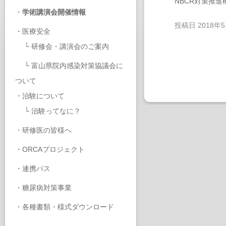
NBCR対策推
・
学術講演会開催情報
投稿日
2018年
・
医療安全
└
研修会・講演会のご案内
└
富山県院内感染対策協議会に
ついて
・
治験について
└
治験ってなに？
・
研修医の皆様へ
・
ORCAプロジェクト
・
連携パス
・
糖尿病対策事業
・
各種書類・様式ダウンロード