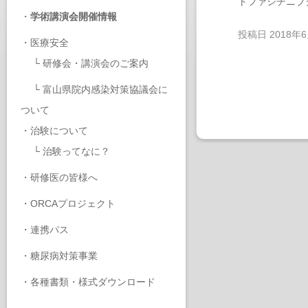
トファシチニブ
・
学術講演会開催情報
投稿日
2018年
・
医療安全
└
研修会・講演会のご案内
└
富山県院内感染対策協議会に
ついて
・
治験について
└
治験ってなに？
・
研修医の皆様へ
・
ORCAプロジェクト
・
連携パス
・
糖尿病対策事業
・
各種書類・様式ダウンロード