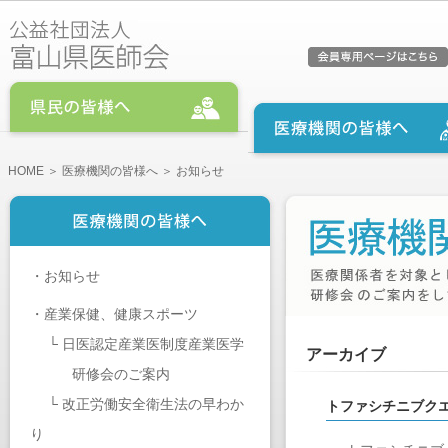
HOME
＞
医療機関の皆様へ
＞ お知らせ
・
お知らせ
・
産業保健、健康スポーツ
└
日医認定産業医制度産業医学
アーカイブ
研修会のご案内
└
改正労働安全衛生法の早わか
トファシチニブク
り