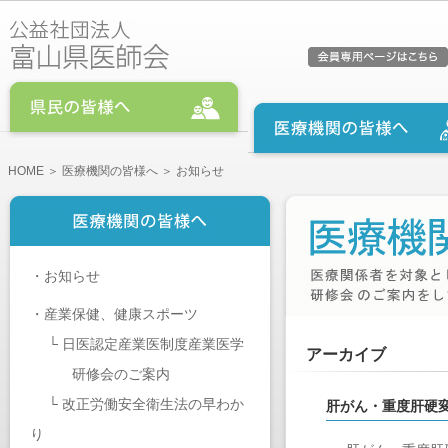
HOME
＞
医療機関の皆様へ
＞ お知らせ
・
お知らせ
・
産業保健、健康スポーツ
└
日医認定産業医制度産業医学
アーカイブ
研修会のご案内
└
改正労働安全衛生法の早わか
肝がん・重度肝硬
り