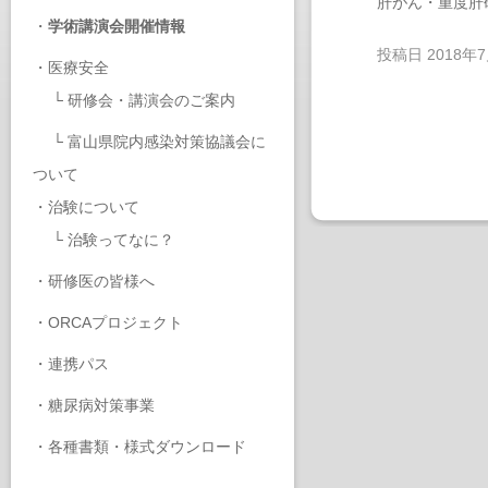
肝がん・重度肝
・
学術講演会開催情報
投稿日
2018年
・
医療安全
└
研修会・講演会のご案内
└
富山県院内感染対策協議会に
ついて
・
治験について
└
治験ってなに？
・
研修医の皆様へ
・
ORCAプロジェクト
・
連携パス
・
糖尿病対策事業
・
各種書類・様式ダウンロード