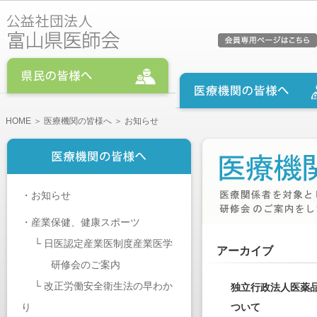
HOME
＞
医療機関の皆様へ
＞ お知らせ
・
お知らせ
・
産業保健、健康スポーツ
└
日医認定産業医制度産業医学
アーカイブ
研修会のご案内
└
改正労働安全衛生法の早わか
独立行政法人医薬
り
ついて