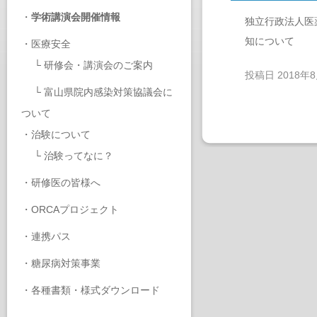
・
学術講演会開催情報
独立行政法人医
知について
・
医療安全
└
研修会・講演会のご案内
投稿日
2018年
└
富山県院内感染対策協議会に
ついて
・
治験について
└
治験ってなに？
・
研修医の皆様へ
・
ORCAプロジェクト
・
連携パス
・
糖尿病対策事業
・
各種書類・様式ダウンロード