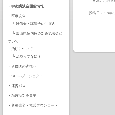
「日本における
・
学術講演会開催情報
投稿日
2018年
・
医療安全
└
研修会・講演会のご案内
└
富山県院内感染対策協議会に
ついて
・
治験について
└
治験ってなに？
・
研修医の皆様へ
・
ORCAプロジェクト
・
連携パス
・
糖尿病対策事業
・
各種書類・様式ダウンロード