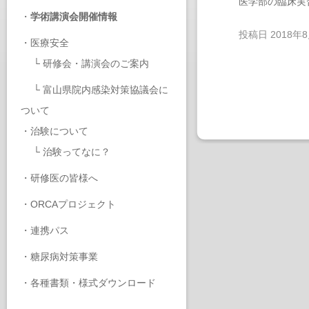
医学部の臨床実
・
学術講演会開催情報
投稿日
2018年
・
医療安全
└
研修会・講演会のご案内
└
富山県院内感染対策協議会に
ついて
・
治験について
└
治験ってなに？
・
研修医の皆様へ
・
ORCAプロジェクト
・
連携パス
・
糖尿病対策事業
・
各種書類・様式ダウンロード