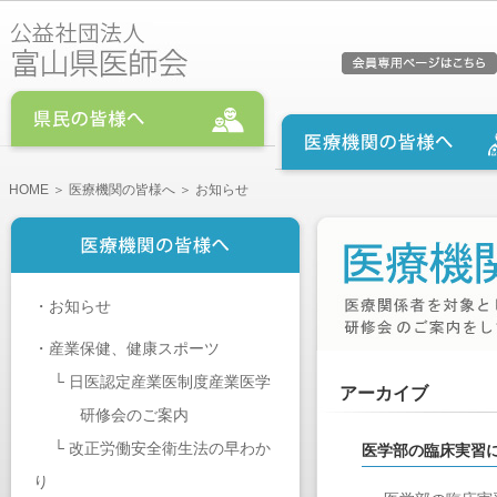
HOME
＞
医療機関の皆様へ
＞ お知らせ
・
お知らせ
・
産業保健、健康スポーツ
└
日医認定産業医制度産業医学
アーカイブ
研修会のご案内
└
改正労働安全衛生法の早わか
医学部の臨床実習
り