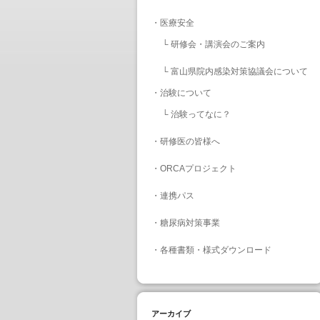
・
医療安全
└
研修会・講演会のご案内
└
富山県院内感染対策協議会について
・
治験について
└
治験ってなに？
・
研修医の皆様へ
・
ORCAプロジェクト
・
連携パス
・
糖尿病対策事業
・
各種書類・様式ダウンロード
アーカイブ