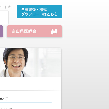
中
｜
大
｜
ついて