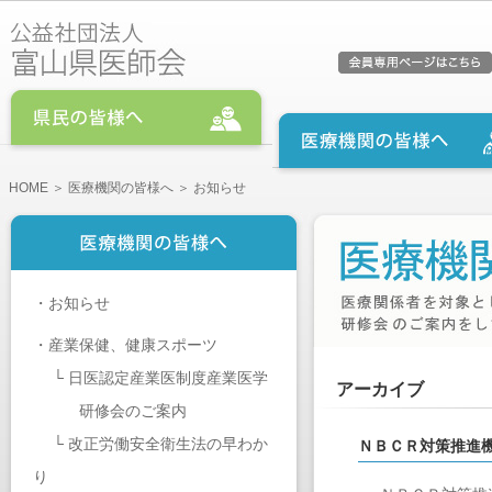
HOME
＞
医療機関の皆様へ
＞ お知らせ
・
お知らせ
・
産業保健、健康スポーツ
└
日医認定産業医制度産業医学
アーカイブ
研修会のご案内
└
改正労働安全衛生法の早わか
ＮＢＣＲ対策推進
り