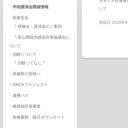
ＮＢＣＲ対策推
・
学術講演会開催情報
いて
・
医療安全
投稿日
2018年
└
研修会・講演会のご案内
└
富山県院内感染対策協議会に
ついて
・
治験について
└
治験ってなに？
・
研修医の皆様へ
・
ORCAプロジェクト
・
連携パス
・
糖尿病対策事業
・
各種書類・様式ダウンロード