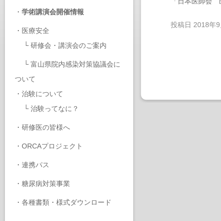
「日本医師会 
・
学術講演会開催情報
投稿日
2018年
・
医療安全
└
研修会・講演会のご案内
└
富山県院内感染対策協議会に
ついて
・
治験について
└
治験ってなに？
・
研修医の皆様へ
・
ORCAプロジェクト
・
連携パス
・
糖尿病対策事業
・
各種書類・様式ダウンロード