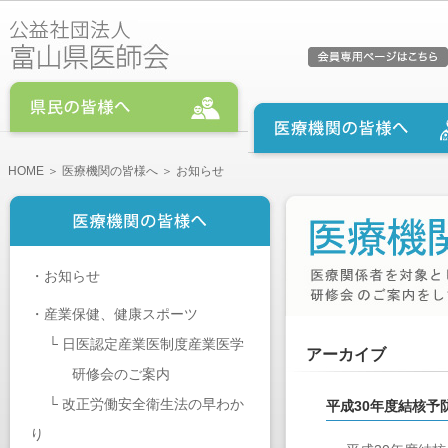
HOME
＞
医療機関の皆様へ
＞ お知らせ
・
お知らせ
・
産業保健、健康スポーツ
└
日医認定産業医制度産業医学
アーカイブ
研修会のご案内
└
改正労働安全衛生法の早わか
平成30年度結核予
り