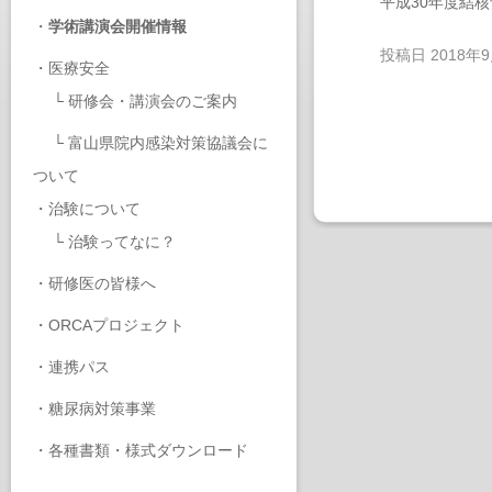
平成30年度結
・
学術講演会開催情報
投稿日
2018年
・
医療安全
└
研修会・講演会のご案内
└
富山県院内感染対策協議会に
ついて
・
治験について
└
治験ってなに？
・
研修医の皆様へ
・
ORCAプロジェクト
・
連携パス
・
糖尿病対策事業
・
各種書類・様式ダウンロード