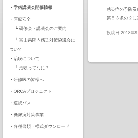
・
学術講演会開催情報
感染症の予防及
第５３条の２に
・
医療安全
└
研修会・講演会のご案内
投稿日
2018年
└
富山県院内感染対策協議会に
ついて
・
治験について
└
治験ってなに？
・
研修医の皆様へ
・
ORCAプロジェクト
・
連携パス
・
糖尿病対策事業
・
各種書類・様式ダウンロード