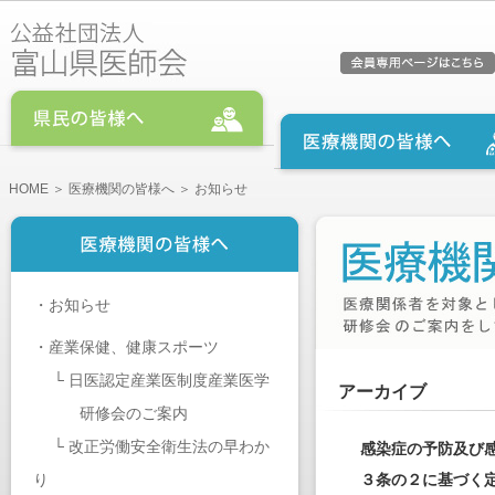
HOME
＞
医療機関の皆様へ
＞ お知らせ
・
お知らせ
・
産業保健、健康スポーツ
└
日医認定産業医制度産業医学
アーカイブ
研修会のご案内
└
改正労働安全衛生法の早わか
感染症の予防及び
り
３条の２に基づく