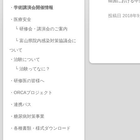
韓国における中
・
学術講演会開催情報
投稿日
2018年
・
医療安全
└
研修会・講演会のご案内
└
富山県院内感染対策協議会に
ついて
・
治験について
└
治験ってなに？
・
研修医の皆様へ
・
ORCAプロジェクト
・
連携パス
・
糖尿病対策事業
・
各種書類・様式ダウンロード