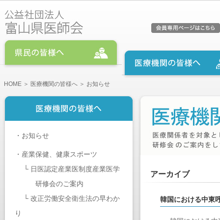
HOME
＞
医療機関の皆様へ
＞ お知らせ
・
お知らせ
・
産業保健、健康スポーツ
└
日医認定産業医制度産業医学
アーカイブ
研修会のご案内
└
改正労働安全衛生法の早わか
韓国における中東呼
り