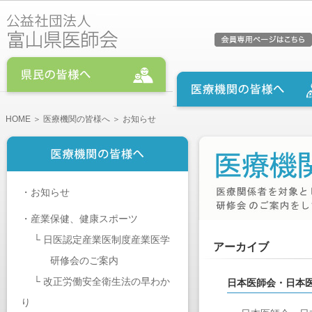
HOME
＞
医療機関の皆様へ
＞ お知らせ
・
お知らせ
・
産業保健、健康スポーツ
└
日医認定産業医制度産業医学
アーカイブ
研修会のご案内
└
改正労働安全衛生法の早わか
日本医師会・日本医
り