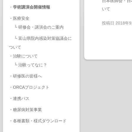
日本医師会・日
・
学術講演会開催情報
いて
・
医療安全
投稿日
2018年
└
研修会・講演会のご案内
└
富山県院内感染対策協議会に
ついて
・
治験について
└
治験ってなに？
・
研修医の皆様へ
・
ORCAプロジェクト
・
連携パス
・
糖尿病対策事業
・
各種書類・様式ダウンロード