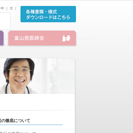
中
｜
大
｜
起の徹底について