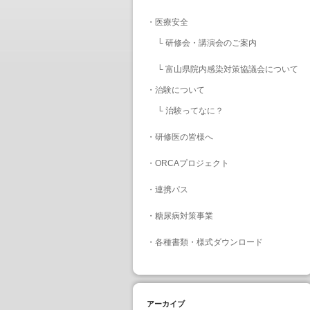
・
医療安全
└
研修会・講演会のご案内
└
富山県院内感染対策協議会について
・
治験について
└
治験ってなに？
・
研修医の皆様へ
・
ORCAプロジェクト
・
連携パス
・
糖尿病対策事業
・
各種書類・様式ダウンロード
アーカイブ