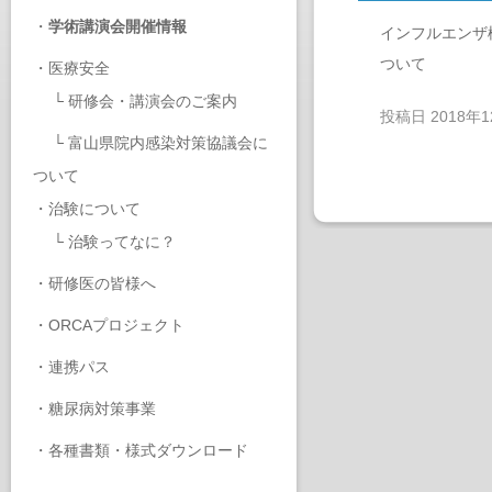
・
学術講演会開催情報
インフルエンザ
ついて
・
医療安全
└
研修会・講演会のご案内
投稿日
2018年
└
富山県院内感染対策協議会に
ついて
・
治験について
└
治験ってなに？
・
研修医の皆様へ
・
ORCAプロジェクト
・
連携パス
・
糖尿病対策事業
・
各種書類・様式ダウンロード