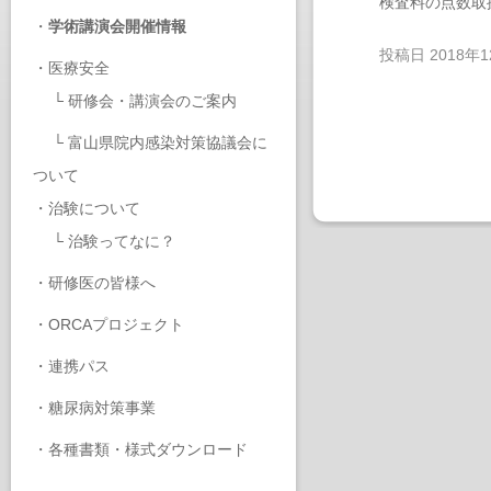
検査料の点数取
・
学術講演会開催情報
投稿日
2018年
・
医療安全
└
研修会・講演会のご案内
└
富山県院内感染対策協議会に
ついて
・
治験について
└
治験ってなに？
・
研修医の皆様へ
・
ORCAプロジェクト
・
連携パス
・
糖尿病対策事業
・
各種書類・様式ダウンロード