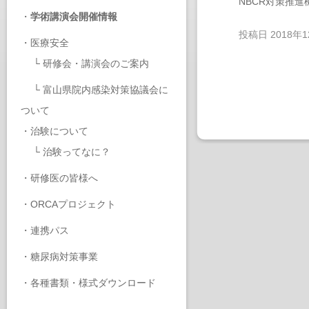
NBCR対策推
・
学術講演会開催情報
投稿日
2018年
・
医療安全
└
研修会・講演会のご案内
└
富山県院内感染対策協議会に
ついて
・
治験について
└
治験ってなに？
・
研修医の皆様へ
・
ORCAプロジェクト
・
連携パス
・
糖尿病対策事業
・
各種書類・様式ダウンロード