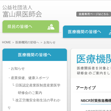
HOME
＞
医療機関の皆様へ
＞ お知らせ
・
お知らせ
・
産業保健、健康スポーツ
└
日医認定産業医制度産業医学
アーカイブ
研修会のご案内
└
改正労働安全衛生法の早わか
NBCR対策推進機
り