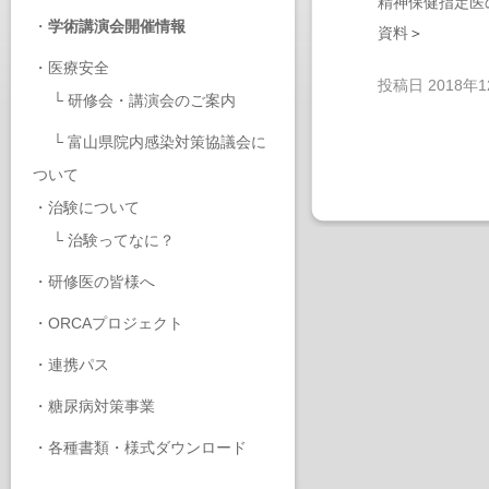
精神保健指定医
・
学術講演会開催情報
資料
＞
・
医療安全
投稿日
2018年
└
研修会・講演会のご案内
└
富山県院内感染対策協議会に
ついて
・
治験について
└
治験ってなに？
・
研修医の皆様へ
・
ORCAプロジェクト
・
連携パス
・
糖尿病対策事業
・
各種書類・様式ダウンロード