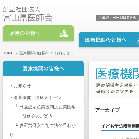
HOME
＞
医療機関の皆様へ
＞ お知らせ
・
お知らせ
・
産業保健、健康スポーツ
└
日医認定産業医制度産業医学
アーカイブ
研修会のご案内
└
改正労働安全衛生法の早わか
子ども予防接種週
り