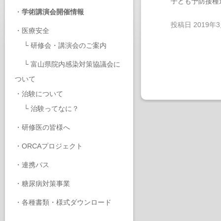
子ども予防接種
・
学術講演会開催情報
投稿日
2019年
・
医療安全
└
研修会・講演会のご案内
└
富山県院内感染対策協議会に
ついて
・
治験について
└
治験ってなに？
・
研修医の皆様へ
・
ORCAプロジェクト
・
連携パス
・
糖尿病対策事業
・
各種書類・様式ダウンロード