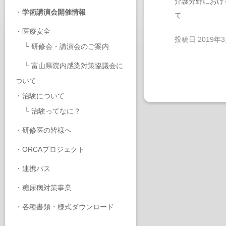
介護分野におけ
・
学術講演会開催情報
て
・
医療安全
投稿日
2019年
└
研修会・講演会のご案内
└
富山県院内感染対策協議会に
ついて
・
治験について
└
治験ってなに？
・
研修医の皆様へ
・
ORCAプロジェクト
・
連携パス
・
糖尿病対策事業
・
各種書類・様式ダウンロード