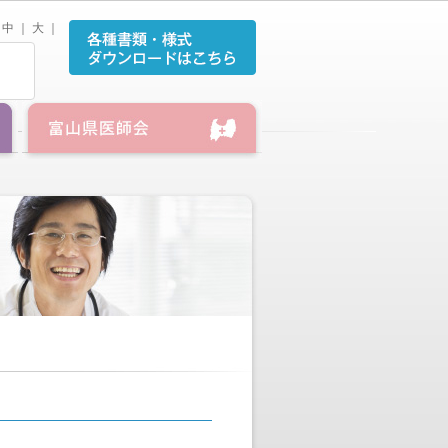
中
｜
大
｜