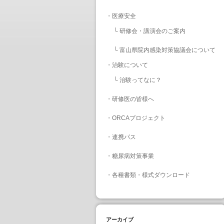
・
医療安全
└
研修会・講演会のご案内
└
富山県院内感染対策協議会について
・
治験について
└
治験ってなに？
・
研修医の皆様へ
・
ORCAプロジェクト
・
連携パス
・
糖尿病対策事業
・
各種書類・様式ダウンロード
アーカイブ