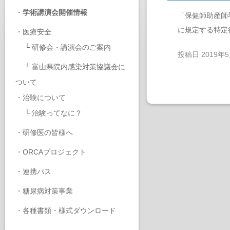
・
学術講演会開催情報
「保健師助産師
に規定する特定
・
医療安全
└
研修会・講演会のご案内
投稿日
2019年
└
富山県院内感染対策協議会に
ついて
・
治験について
└
治験ってなに？
・
研修医の皆様へ
・
ORCAプロジェクト
・
連携パス
・
糖尿病対策事業
・
各種書類・様式ダウンロード