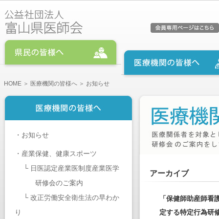
HOME
＞
医療機関の皆様へ
＞ お知らせ
・
お知らせ
・
産業保健、健康スポーツ
└
日医認定産業医制度産業医学
アーカイブ
研修会のご案内
└
改正労働安全衛生法の早わか
「保健師助産師看
り
定する特定行為研