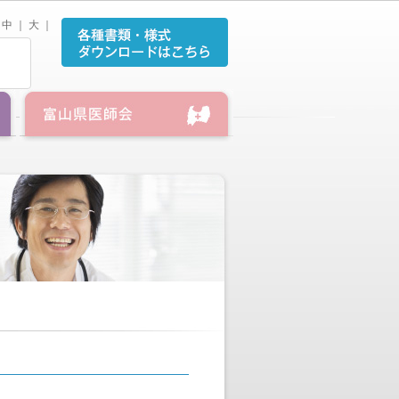
中
｜
大
｜