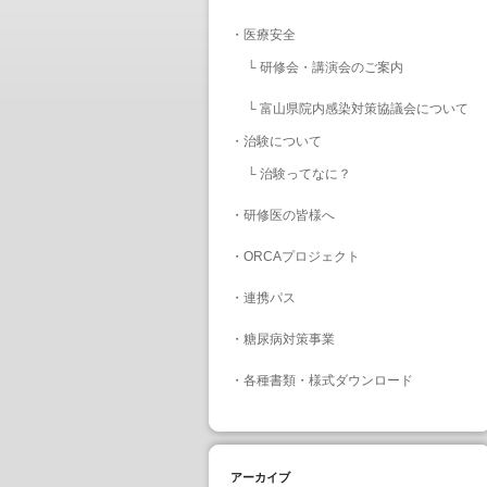
・
医療安全
└
研修会・講演会のご案内
└
富山県院内感染対策協議会について
・
治験について
└
治験ってなに？
・
研修医の皆様へ
・
ORCAプロジェクト
・
連携パス
・
糖尿病対策事業
・
各種書類・様式ダウンロード
アーカイブ