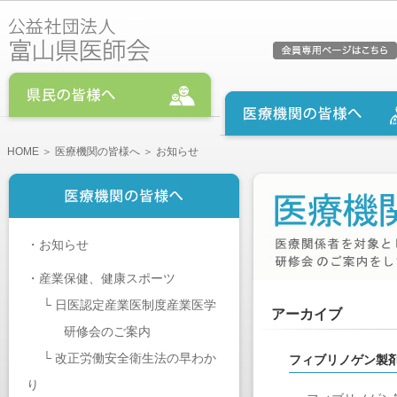
HOME
＞
医療機関の皆様へ
＞ お知らせ
・
お知らせ
・
産業保健、健康スポーツ
└
日医認定産業医制度産業医学
アーカイブ
研修会のご案内
└
改正労働安全衛生法の早わか
フィブリノゲン製剤
り