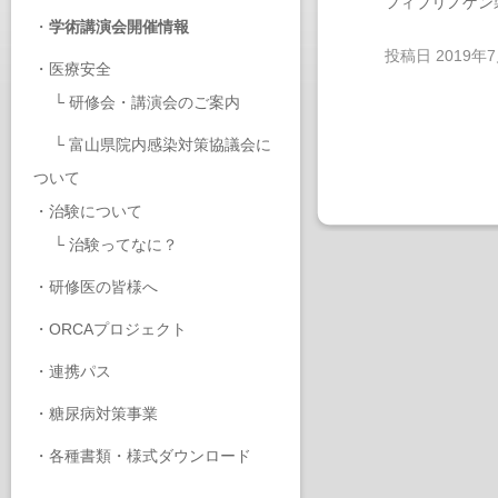
フィブリノゲン
・
学術講演会開催情報
投稿日
2019年
・
医療安全
└
研修会・講演会のご案内
└
富山県院内感染対策協議会に
ついて
・
治験について
└
治験ってなに？
・
研修医の皆様へ
・
ORCAプロジェクト
・
連携パス
・
糖尿病対策事業
・
各種書類・様式ダウンロード