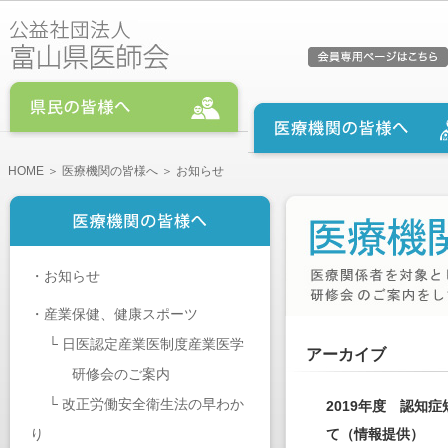
HOME
＞
医療機関の皆様へ
＞ お知らせ
・
お知らせ
・
産業保健、健康スポーツ
└
日医認定産業医制度産業医学
アーカイブ
研修会のご案内
└
改正労働安全衛生法の早わか
2019年度 認知
り
て（情報提供）