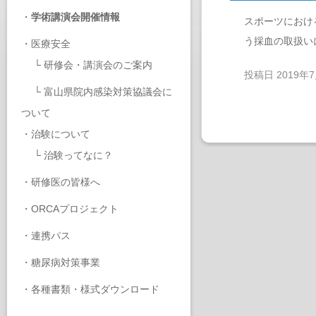
・
学術講演会開催情報
スポーツにおけ
う採血の取扱い
・
医療安全
└
研修会・講演会のご案内
投稿日
2019年
└
富山県院内感染対策協議会に
ついて
・
治験について
└
治験ってなに？
・
研修医の皆様へ
・
ORCAプロジェクト
・
連携パス
・
糖尿病対策事業
・
各種書類・様式ダウンロード