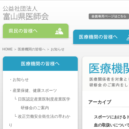
HOME
＞
医療機関の皆様へ
＞ お知らせ
・
お知らせ
・
産業保健、健康スポーツ
└
日医認定産業医制度産業医学
アーカイブ
研修会のご案内
└
改正労働安全衛生法の早わか
スポーツにおける
り
血の取扱いについ