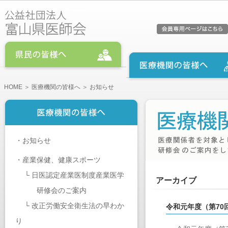
HOME
＞
医療機関の皆様へ
＞ お知らせ
・
お知らせ
・
産業保健、健康スポーツ
└
日医認定産業医制度産業医学
アーカイブ
研修会のご案内
└
改正労働安全衛生法の早わか
令和元年度（第7
り