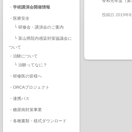
令和元年度（第
・
学術講演会開催情報
投稿日
2019年
・
医療安全
└
研修会・講演会のご案内
└
富山県院内感染対策協議会に
ついて
・
治験について
└
治験ってなに？
・
研修医の皆様へ
・
ORCAプロジェクト
・
連携パス
・
糖尿病対策事業
・
各種書類・様式ダウンロード