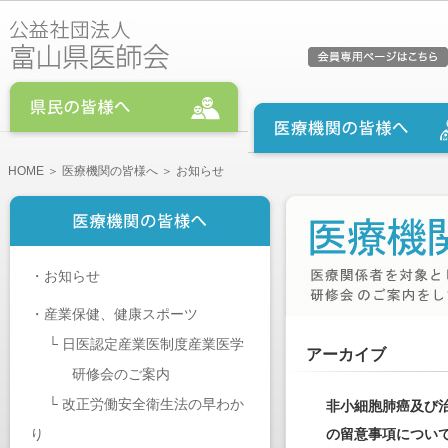
HOME
＞
医療機関の皆様へ
＞ お知らせ
・
お知らせ
・
産業保健、健康スポーツ
└
日医認定産業医制度産業医学
アーカイブ
研修会のご案内
└
改正労働安全衛生法の早わか
非小細胞肺癌及び
り
の留意事項につい