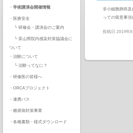
・
学術講演会開催情報
非小細胞肺癌及
っての留意事項
・
医療安全
└
研修会・講演会のご案内
投稿日
2019年
└
富山県院内感染対策協議会に
ついて
・
治験について
└
治験ってなに？
・
研修医の皆様へ
・
ORCAプロジェクト
・
連携パス
・
糖尿病対策事業
・
各種書類・様式ダウンロード