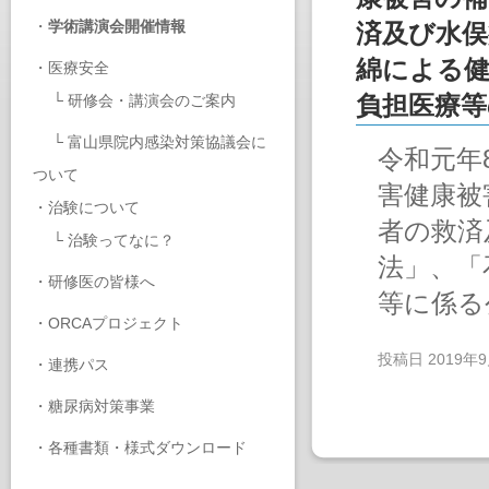
・
学術講演会開催情報
済及び水俣
綿による健
・
医療安全
└
研修会・講演会のご案内
負担医療
└
富山県院内感染対策協議会に
令和元年
ついて
害健康被
・
治験について
者の救済
└
治験ってなに？
法」、「
・
研修医の皆様へ
等に係る
・
ORCAプロジェクト
投稿日
2019年
・
連携パス
・
糖尿病対策事業
・
各種書類・様式ダウンロード