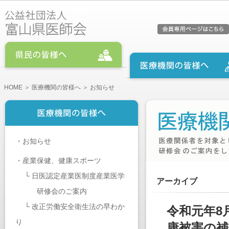
HOME
＞
医療機関の皆様へ
＞ お知らせ
・
お知らせ
・
産業保健、健康スポーツ
└
日医認定産業医制度産業医学
アーカイブ
研修会のご案内
└
改正労働安全衛生法の早わか
令和元年8
り
康被害の補