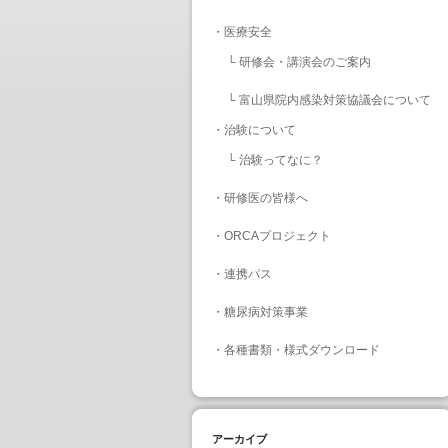
・
医療安全
└
研修会・講演会のご案内
└
富山県院内感染対策協議会について
・
治験について
└
治験ってなに？
・
研修医の皆様へ
・
ORCAプロジェクト
・
連携パス
・
糖尿病対策事業
・
各種書類・様式ダウンロード
アーカイブ