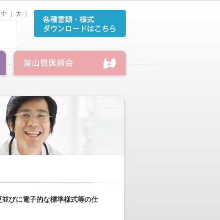
中
｜
大
｜
更並びに電子的な標準様式等の仕