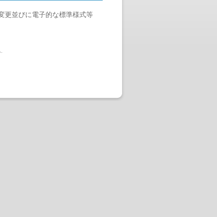
変更並びに電子的な標準様式等
へ
.