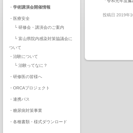
「令和元年度臓
・
学術講演会開催情報
投稿日
2019年
・
医療安全
└
研修会・講演会のご案内
└
富山県院内感染対策協議会に
ついて
・
治験について
└
治験ってなに？
・
研修医の皆様へ
・
ORCAプロジェクト
・
連携パス
・
糖尿病対策事業
・
各種書類・様式ダウンロード