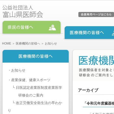
HOME
＞
医療機関の皆様へ
＞ お知らせ
・
お知らせ
・
産業保健、健康スポーツ
└
日医認定産業医制度産業医学
アーカイブ
研修会のご案内
└
改正労働安全衛生法の早わか
「令和元年度臓器
り