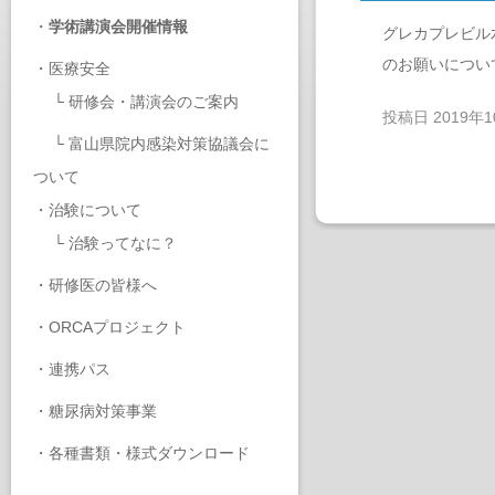
・
学術講演会開催情報
グレカプレビル
のお願いについ
・
医療安全
└
研修会・講演会のご案内
投稿日
2019年
└
富山県院内感染対策協議会に
ついて
・
治験について
└
治験ってなに？
・
研修医の皆様へ
・
ORCAプロジェクト
・
連携パス
・
糖尿病対策事業
・
各種書類・様式ダウンロード