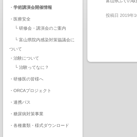
富山県ふぐの取
・
学術講演会開催情報
投稿日
2019年
・
医療安全
└
研修会・講演会のご案内
└
富山県院内感染対策協議会に
ついて
・
治験について
└
治験ってなに？
・
研修医の皆様へ
・
ORCAプロジェクト
・
連携パス
・
糖尿病対策事業
・
各種書類・様式ダウンロード