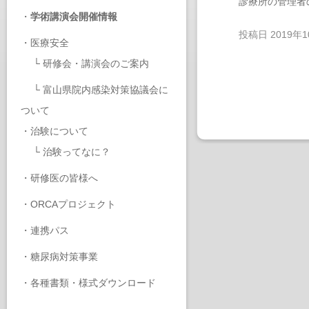
診療所の管理者
・
学術講演会開催情報
投稿日
2019年
・
医療安全
└
研修会・講演会のご案内
└
富山県院内感染対策協議会に
ついて
・
治験について
└
治験ってなに？
・
研修医の皆様へ
・
ORCAプロジェクト
・
連携パス
・
糖尿病対策事業
・
各種書類・様式ダウンロード