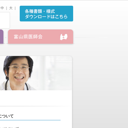
中
｜
大
｜
について