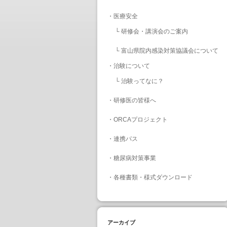
・
医療安全
└
研修会・講演会のご案内
└
富山県院内感染対策協議会について
・
治験について
└
治験ってなに？
・
研修医の皆様へ
・
ORCAプロジェクト
・
連携パス
・
糖尿病対策事業
・
各種書類・様式ダウンロード
アーカイブ