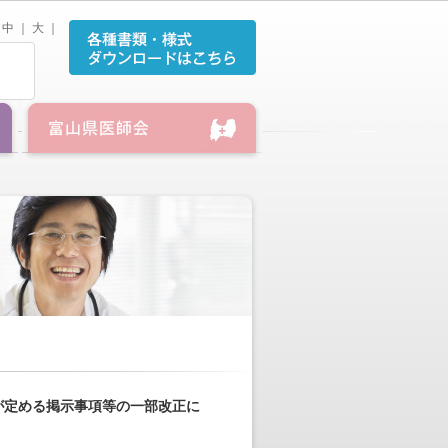
中
｜
大
｜
が定める掲示事項等の一部改正に