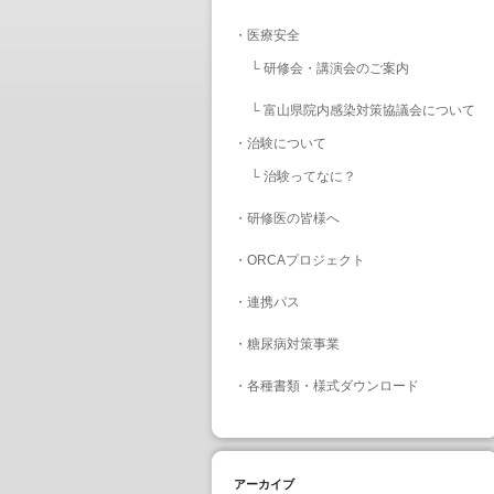
・
医療安全
└
研修会・講演会のご案内
└
富山県院内感染対策協議会について
・
治験について
└
治験ってなに？
・
研修医の皆様へ
・
ORCAプロジェクト
・
連携パス
・
糖尿病対策事業
・
各種書類・様式ダウンロード
アーカイブ