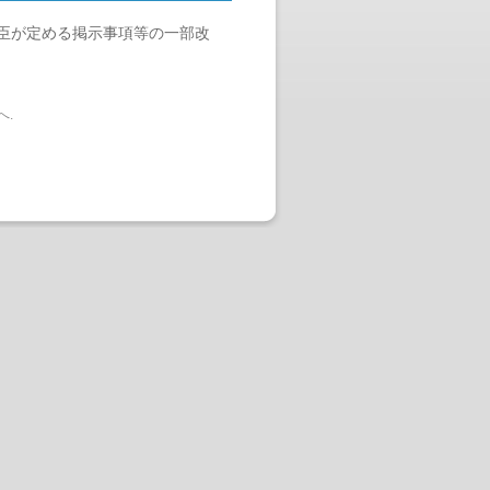
臣が定める掲示事項等の一部改
へ
.