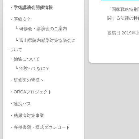
・
学術講演会開催情報
「国家戦略特別
関する法律の特
・
医療安全
└
研修会・講演会のご案内
投稿日
2019年
└
富山県院内感染対策協議会に
ついて
・
治験について
└
治験ってなに？
・
研修医の皆様へ
・
ORCAプロジェクト
・
連携パス
・
糖尿病対策事業
・
各種書類・様式ダウンロード