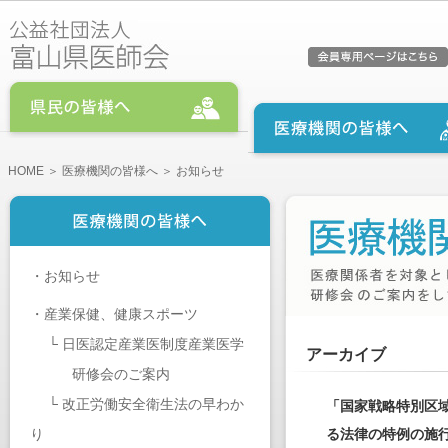
HOME
＞
医療機関の皆様へ
＞ お知らせ
・
お知らせ
・
産業保健、健康スポーツ
└
日医認定産業医制度産業医学
アーカイブ
研修会のご案内
└
改正労働安全衛生法の早わか
「国家戦略特別区
り
る法律の特例の施