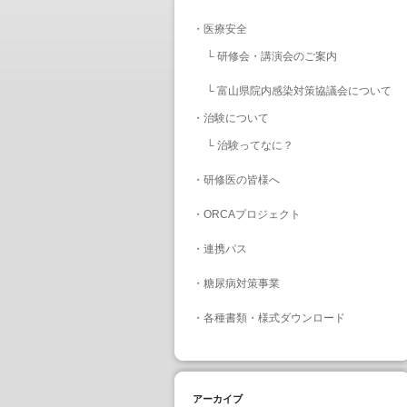
・
医療安全
└
研修会・講演会のご案内
└
富山県院内感染対策協議会について
・
治験について
└
治験ってなに？
・
研修医の皆様へ
・
ORCAプロジェクト
・
連携パス
・
糖尿病対策事業
・
各種書類・様式ダウンロード
アーカイブ