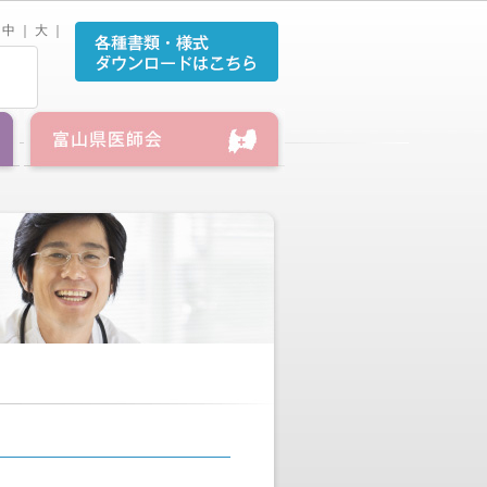
中
｜
大
｜