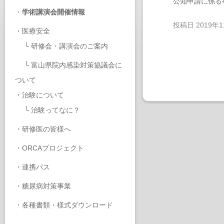
公知申請に係る
・
学術講演会開催情報
投稿日
2019年
・
医療安全
└
研修会・講演会のご案内
└
富山県院内感染対策協議会に
ついて
・
治験について
└
治験ってなに？
・
研修医の皆様へ
・
ORCAプロジェクト
・
連携パス
・
糖尿病対策事業
・
各種書類・様式ダウンロード