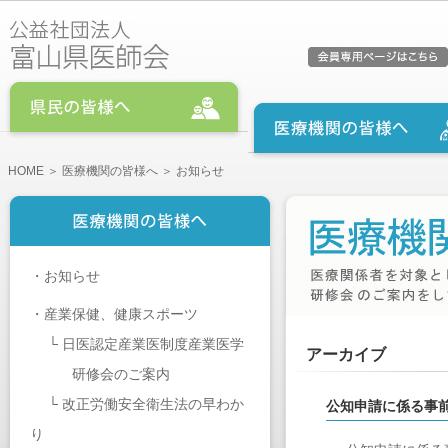
HOME
＞
医療機関の皆様へ
＞ お知らせ
・
お知らせ
・
産業保健、健康スポーツ
└
日医認定産業医制度産業医学
アーカイブ
研修会のご案内
└
改正労働安全衛生法の早わか
公知申請に係る事
り