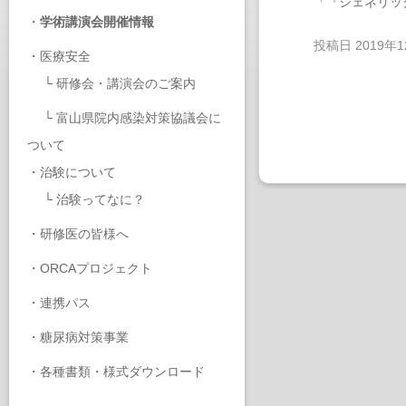
「『ジェネリッ
・
学術講演会開催情報
投稿日
2019年
・
医療安全
└
研修会・講演会のご案内
└
富山県院内感染対策協議会に
ついて
・
治験について
└
治験ってなに？
・
研修医の皆様へ
・
ORCAプロジェクト
・
連携パス
・
糖尿病対策事業
・
各種書類・様式ダウンロード