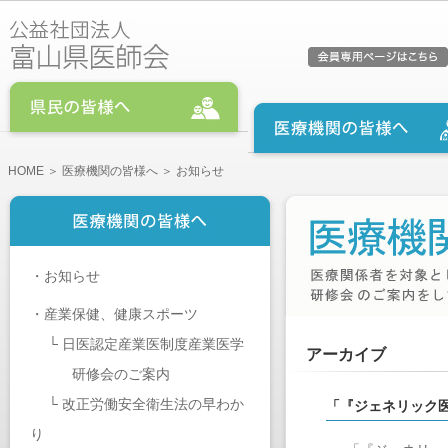
HOME
＞
医療機関の皆様へ
＞ お知らせ
・
お知らせ
・
産業保健、健康スポーツ
└
日医認定産業医制度産業医学
アーカイブ
研修会のご案内
└
改正労働安全衛生法の早わか
「『ジェネリック
り