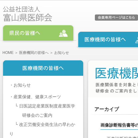
HOME
＞
医療機関の皆様へ
＞ お知らせ
・
お知らせ
・
産業保健、健康スポーツ
└
日医認定産業医制度産業医学
アーカイブ
研修会のご案内
└
改正労働安全衛生法の早わか
画像診断報告書等
り