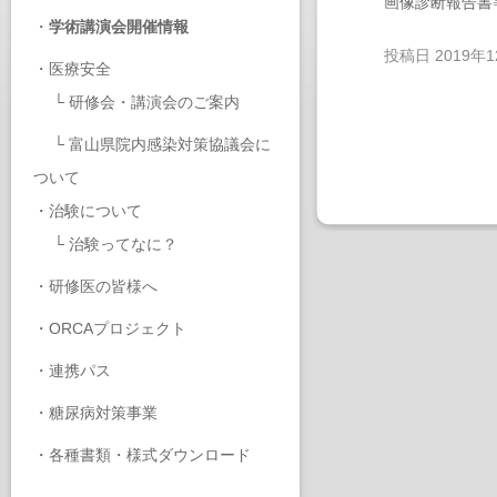
画像診断報告書
・
学術講演会開催情報
投稿日
2019年
・
医療安全
└
研修会・講演会のご案内
└
富山県院内感染対策協議会に
ついて
・
治験について
└
治験ってなに？
・
研修医の皆様へ
・
ORCAプロジェクト
・
連携パス
・
糖尿病対策事業
・
各種書類・様式ダウンロード