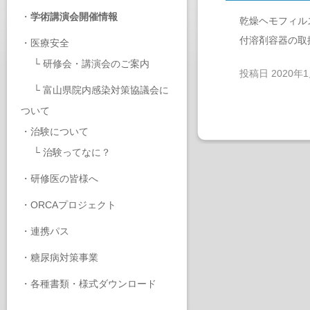
・
学術講演会開催情報
乾燥ヘモフィル
付溶剤容器の取
・
医療安全
└
研修会・講演会のご案内
投稿日
2020年
└
富山県院内感染対策協議会に
ついて
・
治験について
└
治験ってなに？
・
研修医の皆様へ
・
ORCAプロジェクト
・
連携パス
・
糖尿病対策事業
・
各種書類・様式ダウンロード