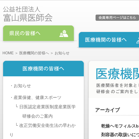
HOME
＞
医療機関の皆様へ
＞ お知らせ
・
お知らせ
・
産業保健、健康スポーツ
└
日医認定産業医制度産業医学
アーカイブ
研修会のご案内
└
改正労働安全衛生法の早わか
乾燥ヘモフィルス
り
剤容器の取扱いに